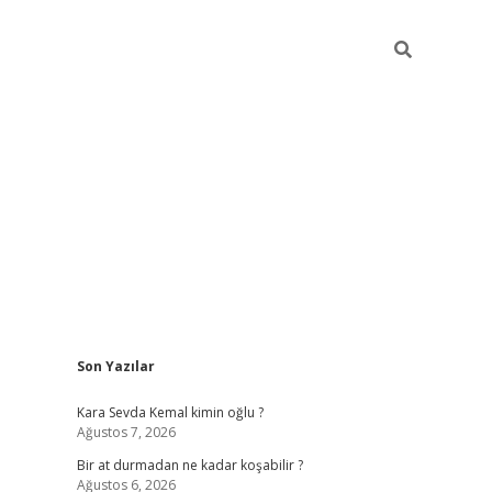
Sidebar
Son Yazılar
https://ilbet
Kara Sevda Kemal kimin oğlu ?
Ağustos 7, 2026
Bir at durmadan ne kadar koşabilir ?
Ağustos 6, 2026