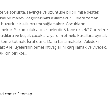
e ve zorlukta, sevinçte ve üzüntüde birbirimize destek
usal ve manevi değerlerimizi aşılamaktır. Onlara zaman
 huzurlu bir aile ortamı sağlamaktır. Çocukların
mektir. Sorumluluklarımız nelerdir 5 tane örnek? Görevlere
 yaşlılara ve küçük çocuklara yardım etmek, kurallara uymak
yı temiz tutmak. İsraf etme. Daha fazla makale… Ailedeki
k: Aile, üyelerinin temel ihtiyaçlarını karşılamak ve yiyecek,
k için birlikte…
aci.com.tr
Sitemap