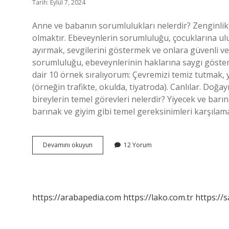
Tarih: Eylül 7, 2024
Anne ve babanın sorumlulukları nelerdir? Zenginlikt
olmaktır. Ebeveynlerin sorumluluğu, çocuklarına ul
ayırmak, sevgilerini göstermek ve onlara güvenli ve
sorumluluğu, ebeveynlerinin haklarına saygı göster
dair 10 örnek sıralıyorum: Çevremizi temiz tutmak,
(örneğin trafikte, okulda, tiyatroda). Canlılar. Doğa
bireylerin temel görevleri nelerdir? Yiyecek ve barına
barınak ve giyim gibi temel gereksinimleri karşılama
Ailenin
Devamını okuyun
12 Yorum
Sorumluluklari
Nelerdir
https://arabapedia.com
https://lako.com.tr
https://s