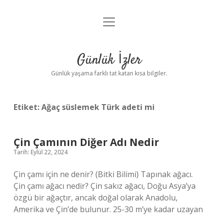
menüyü
Anasayfa
aç
Gizlilik Politikası
Günlük İzler
Yasal Uyarı
Günlük yaşama farklı tat katan kısa bilgiler.
Hakkımızda
Etiket:
Ağaç süslemek Türk adeti mi
Çin Çamının Diğer Adı Nedir
Tarih: Eylül 22, 2024
Çin çamı için ne denir? (Bitki Bilimi) Tapınak ağacı.
Çin çamı ağacı nedir? Çin sakız ağacı, Doğu Asya’ya
özgü bir ağaçtır, ancak doğal olarak Anadolu,
Amerika ve Çin’de bulunur. 25-30 m’ye kadar uzayan