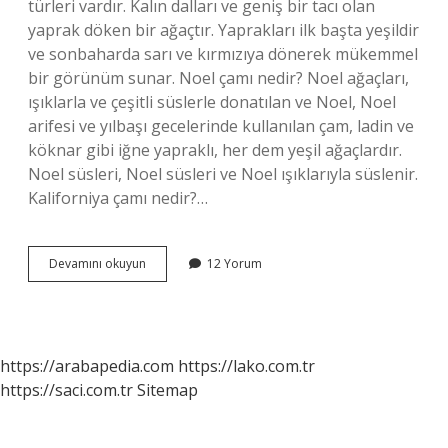
türleri vardır. Kalın dalları ve geniş bir tacı olan
yaprak döken bir ağaçtır. Yaprakları ilk başta yeşildir
ve sonbaharda sarı ve kırmızıya dönerek mükemmel
bir görünüm sunar. Noel çamı nedir? Noel ağaçları,
ışıklarla ve çeşitli süslerle donatılan ve Noel, Noel
arifesi ve yılbaşı gecelerinde kullanılan çam, ladin ve
köknar gibi iğne yapraklı, her dem yeşil ağaçlardır.
Noel süsleri, Noel süsleri ve Noel ışıklarıyla süslenir.
Kaliforniya çamı nedir?…
Çin
Devamını okuyun
12 Yorum
Çamının
Diğer
Adı
Nedir
https://arabapedia.com
https://lako.com.tr
https://saci.com.tr
Sitemap