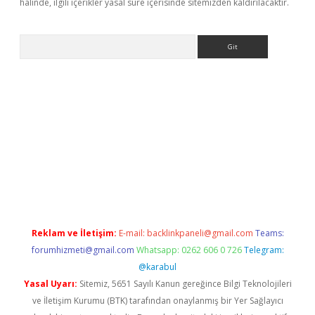
halinde, ilgili içerikler yasal süre içerisinde sitemizden kaldırılacaktır.
Arama
ps://ilbet.casino/
Reklam ve İletişim:
E-mail:
backlinkpaneli@gmail.com
Teams:
forumhizmeti@gmail.com
Whatsapp: 0262 606 0 726
Telegram:
@karabul
Yasal Uyarı:
Sitemiz, 5651 Sayılı Kanun gereğince Bilgi Teknolojileri
ve İletişim Kurumu (BTK) tarafından onaylanmış bir Yer Sağlayıcı