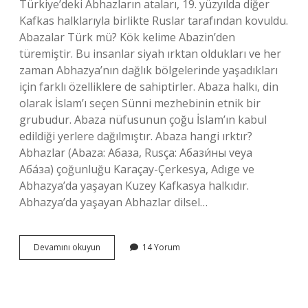
Türkiye’deki Abhazların ataları, 19. yüzyılda diğer
Kafkas halklarıyla birlikte Ruslar tarafından kovuldu.
Abazalar Türk mü? Kök kelime Abazin’den
türemiştir. Bu insanlar siyah ırktan oldukları ve her
zaman Abhazya’nın dağlık bölgelerinde yaşadıkları
için farklı özelliklere de sahiptirler. Abaza halkı, din
olarak İslam’ı seçen Sünni mezhebinin etnik bir
grubudur. Abaza nüfusunun çoğu İslam’ın kabul
edildiği yerlere dağılmıştır. Abaza hangi ırktır?
Abhazlar (Abaza: Абаза, Rusça: Абази́ны veya
Аба́за) çoğunluğu Karaçay-Çerkesya, Adıge ve
Abhazya’da yaşayan Kuzey Kafkasya halkıdır.
Abhazya’da yaşayan Abhazlar dilsel…
Abhazyalılar
Devamını okuyun
14 Yorum
Türk
Mü