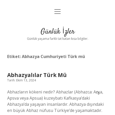
menüyü
Anasayfa
aç
Gizlilik Politikası
Günlük İzler
Yasal Uyarı
Günlük yaşama farklı tat katan kısa bilgiler.
Hakkımızda
Etiket:
Abhazya Cumhuriyeti Türk mü
Abhazyalılar Türk Mü
Tarih: Ekim 13, 2024
Abhazların kökeni nedir? Abhazlar (Abhazca: Аҧсуа,
Apsva veya Apsua) kuzeybatı Kafkasya’daki
Abhazya’da yaşayan insanlardır. Abhazya dışındaki
en büyük Abhaz nüfusu Türkiye’de yaşamaktadır.