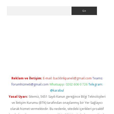
Arama
ps://ilbet.casino/
Reklam ve İletişim:
E-mail:
backlinkpaneli@gmail.com
Teams:
forumhizmeti@gmail.com
Whatsapp: 0262 606 0 726
Telegram:
@karabul
Yasal Uyarı:
Sitemiz, 5651 Sayılı Kanun gereğince Bilgi Teknolojileri
ve İletişim Kurumu (BTK) tarafından onaylanmış bir Yer Sağlayıcı
olarak hizmet vermektedir. Bu nedenle, sitedeki içerikleri proaktif