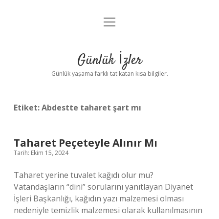
menüyü
Anasayfa
aç
Gizlilik Politikası
Günlük İzler
Yasal Uyarı
Günlük yaşama farklı tat katan kısa bilgiler.
Hakkımızda
Etiket:
Abdestte taharet şart mı
Taharet Peçeteyle Alınır Mı
Tarih: Ekim 15, 2024
Taharet yerine tuvalet kağıdı olur mu?
Vatandaşların “dini” sorularını yanıtlayan Diyanet
İşleri Başkanlığı, kağıdın yazı malzemesi olması
nedeniyle temizlik malzemesi olarak kullanılmasının