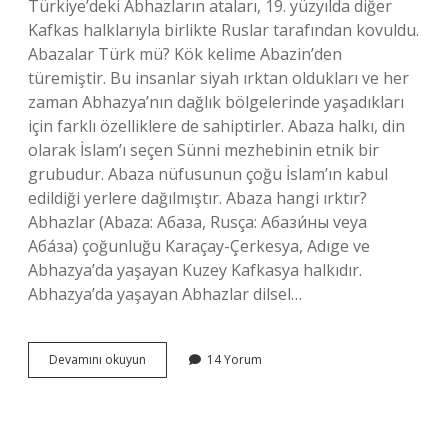
Türkiye’deki Abhazların ataları, 19. yüzyılda diğer
Kafkas halklarıyla birlikte Ruslar tarafından kovuldu.
Abazalar Türk mü? Kök kelime Abazin’den
türemiştir. Bu insanlar siyah ırktan oldukları ve her
zaman Abhazya’nın dağlık bölgelerinde yaşadıkları
için farklı özelliklere de sahiptirler. Abaza halkı, din
olarak İslam’ı seçen Sünni mezhebinin etnik bir
grubudur. Abaza nüfusunun çoğu İslam’ın kabul
edildiği yerlere dağılmıştır. Abaza hangi ırktır?
Abhazlar (Abaza: Абаза, Rusça: Абази́ны veya
Аба́за) çoğunluğu Karaçay-Çerkesya, Adıge ve
Abhazya’da yaşayan Kuzey Kafkasya halkıdır.
Abhazya’da yaşayan Abhazlar dilsel…
Abhazyalılar
Devamını okuyun
14 Yorum
Türk
Mü