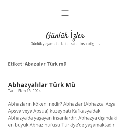
menüyü
Anasayfa
aç
Gizlilik Politikası
Günlük İzler
Yasal Uyarı
Günlük yaşama farklı tat katan kısa bilgiler.
Hakkımızda
Etiket:
Abazalar Türk mü
Abhazyalılar Türk Mü
Tarih: Ekim 13, 2024
Abhazların kökeni nedir? Abhazlar (Abhazca: Аҧсуа,
Apsva veya Apsua) kuzeybatı Kafkasya’daki
Abhazya’da yaşayan insanlardır. Abhazya dışındaki
en büyük Abhaz nüfusu Türkiye’de yaşamaktadır.