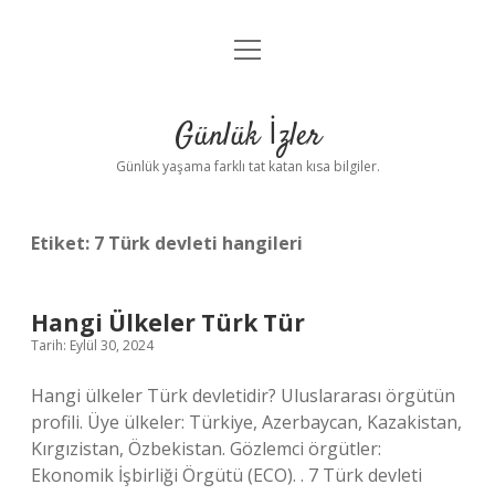
menüyü
Anasayfa
aç
Gizlilik Politikası
Günlük İzler
Yasal Uyarı
Günlük yaşama farklı tat katan kısa bilgiler.
Hakkımızda
Etiket:
7 Türk devleti hangileri
Hangi Ülkeler Türk Tür
Tarih: Eylül 30, 2024
Hangi ülkeler Türk devletidir? Uluslararası örgütün
profili. Üye ülkeler: Türkiye, Azerbaycan, Kazakistan,
Kırgızistan, Özbekistan. Gözlemci örgütler:
Ekonomik İşbirliği Örgütü (ECO). . 7 Türk devleti