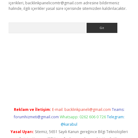
içerikleri,
backlinkpanelicomtr@gmail.com
adresine bildirmeniz
halinde, ilgili içerikler yasal süre içerisinde sitemizden kaldırılacaktır.
Arama
ps://ilbet.casino/
Reklam ve İletişim:
E-mail:
backlinkpaneli@gmail.com
Teams:
forumhizmeti@gmail.com
Whatsapp: 0262 606 0 726
Telegram:
@karabul
Yasal Uyarı:
Sitemiz, 5651 Sayılı Kanun gereğince Bilgi Teknolojileri