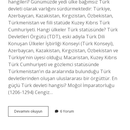
hangileri? Günümüzde yedi ülke bağımsız Türk
devleti olarak varlığını sürdürmektedir: Türkiye,
Azerbaycan, Kazakistan, Kırgızistan, Özbekistan,
Türkmenistan ve fiili statüde Kuzey Kıbrıs Türk
Cumhuriyeti. Hangi ülkeler Türk statüsünde? Türk
Devletleri Örgütü (TDT), eski adıyla Türk Dili
Konuşan Ülkeler İşbirliği Konseyi (Türk Konseyi),
Azerbaycan, Kazakistan, Kırgızistan, Özbekistan ve
Türkiye’nin üyesi olduğu; Macaristan, Kuzey Kıbrıs
Türk Cumhuriyeti ve gözlemci statüsünde
Türkmenistan’ın da aralarında bulunduğu Türk
devletlerinden oluşan uluslararası bir örgüttür. En
güçlü Türk devleti hangisi? Moğol İmparatorluğu
(1206-1294) Cengiz…
Hangi
Devamını okuyun
6 Yorum
Ülkeler
Türk
Tür