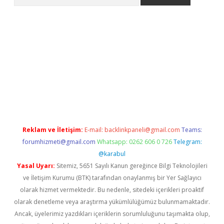
ps://ilbet.casino/
Reklam ve İletişim:
E-mail:
backlinkpaneli@gmail.com
Teams:
forumhizmeti@gmail.com
Whatsapp: 0262 606 0 726
Telegram:
@karabul
Yasal Uyarı:
Sitemiz, 5651 Sayılı Kanun gereğince Bilgi Teknolojileri
ve İletişim Kurumu (BTK) tarafından onaylanmış bir Yer Sağlayıcı
olarak hizmet vermektedir. Bu nedenle, sitedeki içerikleri proaktif
olarak denetleme veya araştırma yükümlülüğümüz bulunmamaktadır.
Ancak, üyelerimiz yazdıkları içeriklerin sorumluluğunu taşımakta olup,