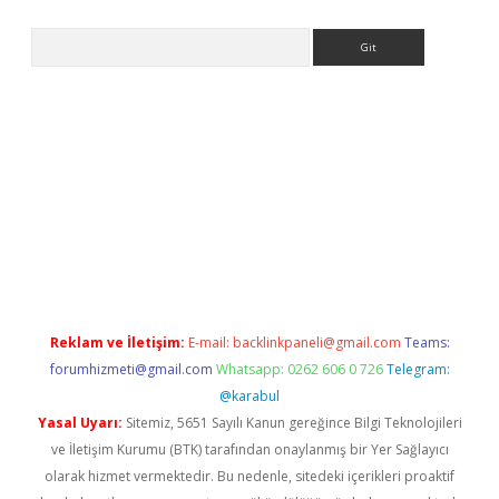
Arama
ps://ilbet.casino/
Reklam ve İletişim:
E-mail:
backlinkpaneli@gmail.com
Teams:
forumhizmeti@gmail.com
Whatsapp: 0262 606 0 726
Telegram:
@karabul
Yasal Uyarı:
Sitemiz, 5651 Sayılı Kanun gereğince Bilgi Teknolojileri
ve İletişim Kurumu (BTK) tarafından onaylanmış bir Yer Sağlayıcı
olarak hizmet vermektedir. Bu nedenle, sitedeki içerikleri proaktif