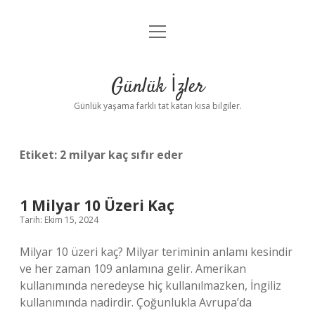
menüyü
Anasayfa
aç
Gizlilik Politikası
Günlük İzler
Yasal Uyarı
Günlük yaşama farklı tat katan kısa bilgiler.
Hakkımızda
Etiket:
2 milyar kaç sıfır eder
1 Milyar 10 Üzeri Kaç
Tarih: Ekim 15, 2024
Milyar 10 üzeri kaç? Milyar teriminin anlamı kesindir
ve her zaman 109 anlamına gelir. Amerikan
kullanımında neredeyse hiç kullanılmazken, İngiliz
kullanımında nadirdir. Çoğunlukla Avrupa’da