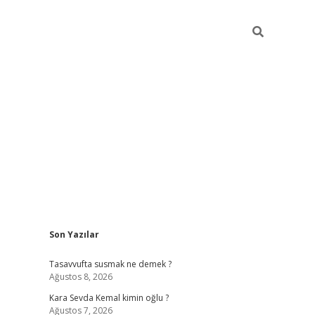
Sidebar
Son Yazılar
https://ilbe
Tasavvufta susmak ne demek ?
Ağustos 8, 2026
Kara Sevda Kemal kimin oğlu ?
Ağustos 7, 2026