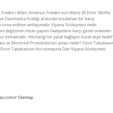
 Freden i Wien; Almanca: Frieden von Wien) 30 Ekim 1864’te
ve Danimarka Krallığı arasında imzalanan bir barış
nı sona erdiren antlaşmadır. Viyana Sözleşmesi nedir
nı değiştiren insan yapımı faaliyetlere karşı genel önlemler
r kılmaktadır. Herhangi bir yasal bağlayıcı kural veya hedef
mesi ve Montreal Protokolünün amacı nedir? Ozon Tabakasın
; Ozon Tabakasının Korunmasına Dair Viyana Sözleşmesi
aci.com.tr
Sitemap