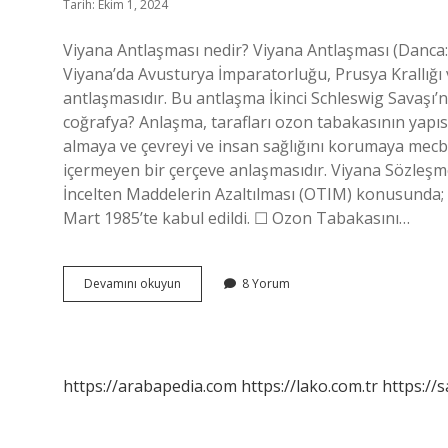
Tarih: Ekim 1, 2024
Viyana Antlaşması nedir? Viyana Antlaşması (Danca:
Viyana’da Avusturya İmparatorluğu, Prusya Krallığı 
antlaşmasıdır. Bu antlaşma İkinci Schleswig Savaşı’
coğrafya? Anlaşma, tarafları ozon tabakasının yapısı
almaya ve çevreyi ve insan sağlığını korumaya mecbu
içermeyen bir çerçeve anlaşmasıdır. Viyana Sözleş
İncelten Maddelerin Azaltılması (OTIM) konusunda
Mart 1985’te kabul edildi. ☐ Ozon Tabakasını…
Viyana
Devamını okuyun
8 Yorum
Sözleşmesinin
Amacı
Nedir
https://arabapedia.com
https://lako.com.tr
https://s