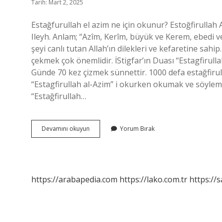
Tarih: Mart 2, 2025
Estağfurullah el azim ne için okunur? Estoğfirullah
Ileyh. Anlam; “Azîm, Kerîm, büyük ve Kerem, ebedi 
şeyi canlı tutan Allah’ın dilekleri ve kefaretine sahip
çekmek çok önemlidir. İStigfar’ın Duası “Estagfirulla
Günde 70 kez çizmek sünnettir. 1000 defa estağfiru
“Estagfirullah al-Azim” i okurken okumak ve söylemek
“Estağfirullah…
Estağfirullah
Devamını okuyun
Yorum Bırak
El
Azim
Ne
Anlama
Gelir
https://arabapedia.com
https://lako.com.tr
https://s