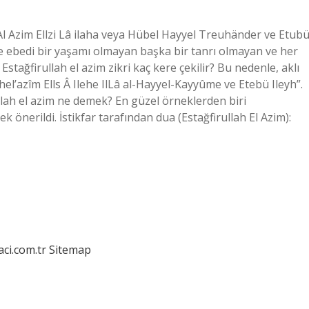
 Al Azim Ellzi Lâ ilaha veya Hübel Hayyel Treuhänder ve Etub
ve ebedi bir yaşamı olmayan başka bir tanrı olmayan ve her
. Estağfirullah el azim zikri kaç kere çekilir? Bu nedenle, aklı
hel’azîm Ells Â Ilehe IlLâ al-Hayyel-Kayyûme ve Etebü Ileyh”.
llah el azim ne demek? En güzel örneklerden biri
 önerildi. İstikfar tarafından dua (Estağfirullah El Azim):
aci.com.tr
Sitemap