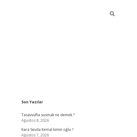
Sidebar
Son Yazılar
https://ilbet
Tasavvufta susmak ne demek ?
Ağustos 8, 2026
Kara Sevda Kemal kimin oğlu ?
Ağustos 7, 2026