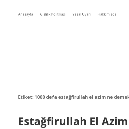
Anasayfa
Gizlilik Politikası
Yasal Uyarı
Hakkımızda
Etiket:
1000 defa estağfirullah el azim ne deme
Estağfirullah El Azi