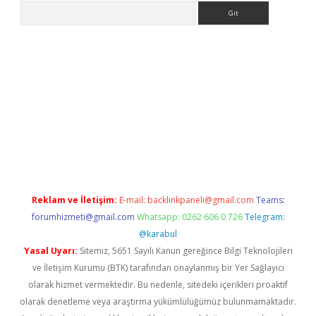
Arama
no/
Reklam ve İletişim:
E-mail:
backlinkpaneli@gmail.com
Teams:
forumhizmeti@gmail.com
Whatsapp: 0262 606 0 726
Telegram:
@karabul
Yasal Uyarı:
Sitemiz, 5651 Sayılı Kanun gereğince Bilgi Teknolojileri
ve İletişim Kurumu (BTK) tarafından onaylanmış bir Yer Sağlayıcı
olarak hizmet vermektedir. Bu nedenle, sitedeki içerikleri proaktif
olarak denetleme veya araştırma yükümlülüğümüz bulunmamaktadır.