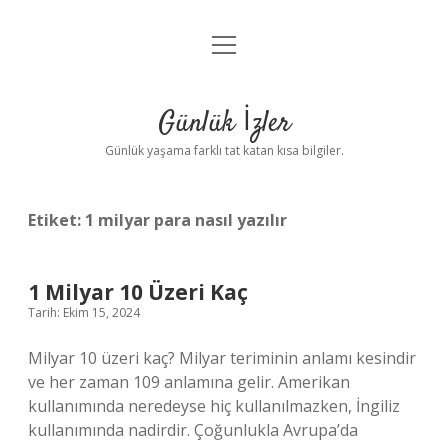
menüyü
Anasayfa
aç
Gizlilik Politikası
Günlük İzler
Yasal Uyarı
Günlük yaşama farklı tat katan kısa bilgiler.
Hakkımızda
Etiket:
1 milyar para nasıl yazılır
1 Milyar 10 Üzeri Kaç
Tarih: Ekim 15, 2024
Milyar 10 üzeri kaç? Milyar teriminin anlamı kesindir
ve her zaman 109 anlamına gelir. Amerikan
kullanımında neredeyse hiç kullanılmazken, İngiliz
kullanımında nadirdir. Çoğunlukla Avrupa’da