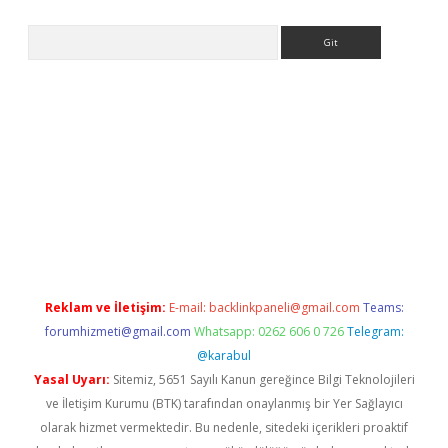
Arama
ps://ilbet.casino/
Reklam ve İletişim:
E-mail:
backlinkpaneli@gmail.com
Teams:
forumhizmeti@gmail.com
Whatsapp: 0262 606 0 726
Telegram:
@karabul
Yasal Uyarı:
Sitemiz, 5651 Sayılı Kanun gereğince Bilgi Teknolojileri
ve İletişim Kurumu (BTK) tarafından onaylanmış bir Yer Sağlayıcı
olarak hizmet vermektedir. Bu nedenle, sitedeki içerikleri proaktif