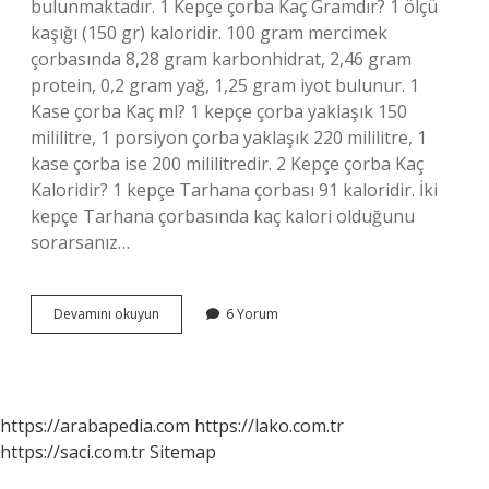
bulunmaktadır. 1 Kepçe çorba Kaç Gramdır? 1 ölçü
kaşığı (150 gr) kaloridir. 100 gram mercimek
çorbasında 8,28 gram karbonhidrat, 2,46 gram
protein, 0,2 gram yağ, 1,25 gram iyot bulunur. 1
Kase çorba Kaç ml? 1 kepçe çorba yaklaşık 150
mililitre, 1 porsiyon çorba yaklaşık 220 mililitre, 1
kase çorba ise 200 mililitredir. 2 Kepçe çorba Kaç
Kaloridir? 1 kepçe Tarhana çorbası 91 kaloridir. İki
kepçe Tarhana çorbasında kaç kalori olduğunu
sorarsanız…
1
Devamını okuyun
6 Yorum
Porsiyon
Çorba
Kaç
Gramdır
https://arabapedia.com
https://lako.com.tr
https://saci.com.tr
Sitemap