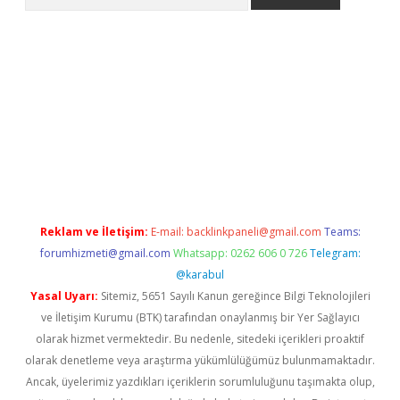
ps://ilbet.casino/
Reklam ve İletişim:
E-mail:
backlinkpaneli@gmail.com
Teams:
forumhizmeti@gmail.com
Whatsapp: 0262 606 0 726
Telegram:
@karabul
Yasal Uyarı:
Sitemiz, 5651 Sayılı Kanun gereğince Bilgi Teknolojileri
ve İletişim Kurumu (BTK) tarafından onaylanmış bir Yer Sağlayıcı
olarak hizmet vermektedir. Bu nedenle, sitedeki içerikleri proaktif
olarak denetleme veya araştırma yükümlülüğümüz bulunmamaktadır.
Ancak, üyelerimiz yazdıkları içeriklerin sorumluluğunu taşımakta olup,