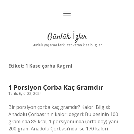
menüyü
Anasayfa
aç
Gizlilik Politikası
Günlük İzler
Yasal Uyarı
Günlük yaşama farklı tat katan kısa bilgiler.
Hakkımızda
Etiket:
1 Kase çorba Kaç ml
1 Porsiyon Çorba Kaç Gramdır
Tarih: Eylül 22, 2024
Bir porsiyon çorba kaç gramdır? Kalori Bilgisi:
Anadolu Çorbası’nın kalori değeri: Bu besinin 100
gramında 85 kcal, 1 porsiyonunda (orta boy) yani
200 gram Anadolu Çorbası’nda ise 170 kalori