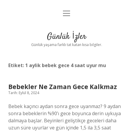
menüyü
Anasayfa
aç
Gizlilik Politikası
Günlük İzler
Yasal Uyarı
Günlük yaşama farklı tat katan kısa bilgiler.
Hakkımızda
Etiket:
1 aylik bebek gece 4 saat uyur mu
Bebekler Ne Zaman Gece Kalkmaz
Tarih: Eylül 8, 2024
Bebek kaçıncı aydan sonra gece uyanmaz? 9 aydan
sonra bebeklerin %90’ı gece boyunca derin uykuya
dalmaya başlar. Beyinleri geliştikçe geceleri daha
uzun süre uyurlar ve gün içinde 1,5 ila 3,5 saat