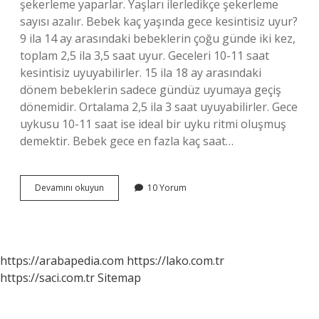
şekerleme yaparlar. Yaşları ilerledikçe şekerleme
sayısı azalır. Bebek kaç yaşında gece kesintisiz uyur?
9 ila 14 ay arasındaki bebeklerin çoğu günde iki kez,
toplam 2,5 ila 3,5 saat uyur. Geceleri 10-11 saat
kesintisiz uyuyabilirler. 15 ila 18 ay arasındaki
dönem bebeklerin sadece gündüz uyumaya geçiş
dönemidir. Ortalama 2,5 ila 3 saat uyuyabilirler. Gece
uykusu 10-11 saat ise ideal bir uyku ritmi oluşmuş
demektir. Bebek gece en fazla kaç saat…
Bebekler
Devamını okuyun
10 Yorum
Ne
Zaman
Gece
Kalkmaz
https://arabapedia.com
https://lako.com.tr
https://saci.com.tr
Sitemap