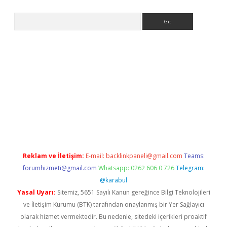
Arama
ps://ilbet.casino/
Reklam ve İletişim:
E-mail:
backlinkpaneli@gmail.com
Teams:
forumhizmeti@gmail.com
Whatsapp: 0262 606 0 726
Telegram:
@karabul
Yasal Uyarı:
Sitemiz, 5651 Sayılı Kanun gereğince Bilgi Teknolojileri
ve İletişim Kurumu (BTK) tarafından onaylanmış bir Yer Sağlayıcı
olarak hizmet vermektedir. Bu nedenle, sitedeki içerikleri proaktif