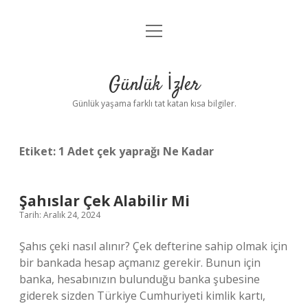
menüyü
Anasayfa
aç
Gizlilik Politikası
Günlük İzler
Yasal Uyarı
Günlük yaşama farklı tat katan kısa bilgiler.
Hakkımızda
Etiket:
1 Adet çek yaprağı Ne Kadar
Şahıslar Çek Alabilir Mi
Tarih: Aralık 24, 2024
Şahıs çeki nasıl alınır? Çek defterine sahip olmak için
bir bankada hesap açmanız gerekir. Bunun için
banka, hesabınızın bulunduğu banka şubesine
giderek sizden Türkiye Cumhuriyeti kimlik kartı,